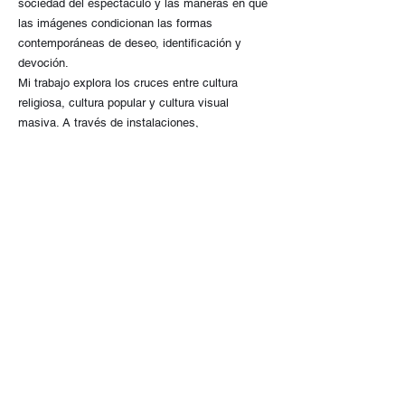
sociedad del espectáculo y las maneras en que
las imágenes condicionan las formas
contemporáneas de deseo, identificación y
devoción.
Mi trabajo explora los cruces entre cultura
religiosa, cultura popular y cultura visual
masiva. A través de instalaciones,
ensamblajes, collage y recursos digitales,
desplazo figuras y símbolos religiosos hacia
contextos cotidianos, incorporando elementos
asociados al kitsch y a tradiciones culturales
que remiten a la memoria colectiva, las
prácticas domésticas y las formas de arraigo
simbólico.
Esta investigación encuentra afinidad con las
cajas-ensamblaje de Joseph Cornell, los altares
de Amalia Mesa-Bains, la construcción
escenográfica de Pierre et Gilles, la mirada de
Beatriz González sobre la cultura popular y las
intervenciones de Juan Camilo Uribe en torno a
la iconografía religiosa y su resignificación.